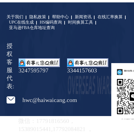
关于我们
隐私政策
帮助中心
新闻资讯
在线汇率换算
UPC在线生成
HS编码查询
时间换算工具
亚马逊FBA仓库地址查询
授
权
客
服
3247595797
3344157603
代
表:
hwc@haiwaicang.com
微信：17791816560，
15389015441,17792084821 ，