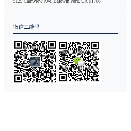
5125 Calmview Ave, Baldwin Park, CA 91706
微信二维码