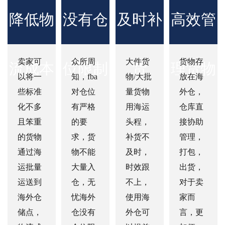
降低物
没有仓
及时补
高效管
卖家可
众所周
大件货
货物存
流成本
位限制
货
理货物
以将一
知，fba
物/大批
放在海
些标准
对仓位
量货物
外仓，
化不多
有严格
用海运
仓库直
且笨重
的要
头程，
接协助
的货物
求，货
补货不
管理，
通过海
物不能
及时，
打包，
运批量
大量入
时效跟
出货，
运送到
仓，无
不上，
对于卖
海外仓
忧海外
使用海
家而
储点，
仓没有
外仓可
言，更