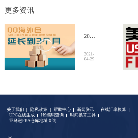
更多资讯
2021
年海
外仓
2021-
旺季
04-29
免仓
方案
来了
——
免3
个月
仓储
关于我们
隐私政策
帮助中心
新闻资讯
在线汇率换算
UPC在线生成
HS编码查询
时间换算工具
期！
亚马逊FBA仓库地址查询